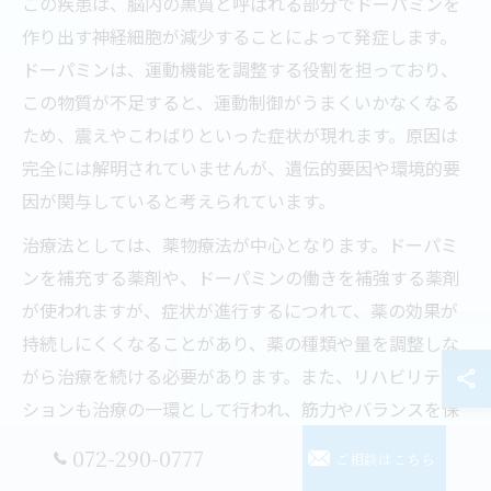
この疾患は、脳内の黒質と呼ばれる部分でドーパミンを
作り出す神経細胞が減少することによって発症します。
ドーパミンは、運動機能を調整する役割を担っており、
この物質が不足すると、運動制御がうまくいかなくなる
ため、震えやこわばりといった症状が現れます。原因は
完全には解明されていませんが、遺伝的要因や環境的要
因が関与していると考えられています。
治療法としては、薬物療法が中心となります。ドーパミ
ンを補充する薬剤や、ドーパミンの働きを補強する薬剤
が使われますが、症状が進行するにつれて、薬の効果が
持続しにくくなることがあり、薬の種類や量を調整しな
がら治療を続ける必要があります。また、リハビリテー
ションも治療の一環として行われ、筋力やバランスを保
つための運動療法が推奨されます。これにより、日常生
072-290-0777
ご相談はこちら
活での自立をサポートし、身体機能の低下を抑えること