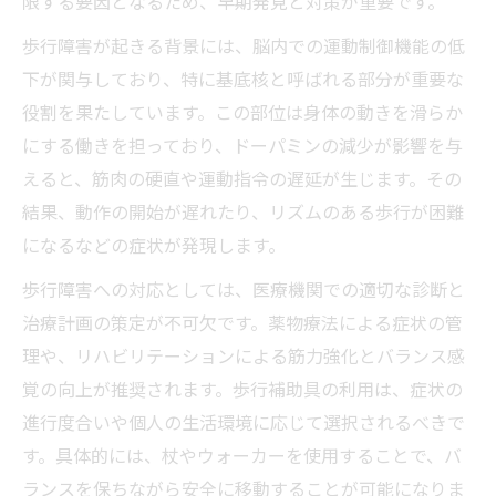
限する要因となるため、早期発見と対策が重要です。
歩行障害が起きる背景には、脳内での運動制御機能の低
下が関与しており、特に基底核と呼ばれる部分が重要な
役割を果たしています。この部位は身体の動きを滑らか
にする働きを担っており、ドーパミンの減少が影響を与
えると、筋肉の硬直や運動指令の遅延が生じます。その
結果、動作の開始が遅れたり、リズムのある歩行が困難
になるなどの症状が発現します。
歩行障害への対応としては、医療機関での適切な診断と
治療計画の策定が不可欠です。薬物療法による症状の管
理や、リハビリテーションによる筋力強化とバランス感
覚の向上が推奨されます。歩行補助具の利用は、症状の
進行度合いや個人の生活環境に応じて選択されるべきで
す。具体的には、杖やウォーカーを使用することで、バ
ランスを保ちながら安全に移動することが可能になりま