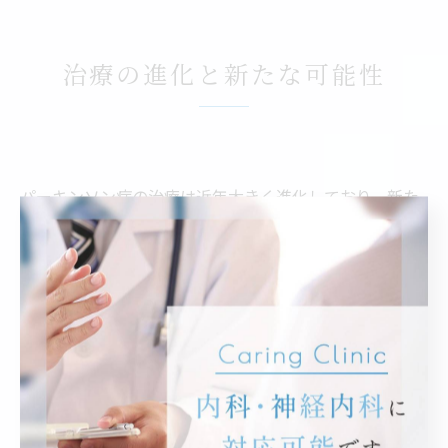
治療の進化と新たな可能性
パーキンソン病の治療は近年大きく進化しており、新た
な治療法が患者の生活の質を向上させる可能性を広げて
います。薬物療法や外科的治療、さらには最先端の研究
成果に基づく新しいアプローチが注目されています。
薬物療法の進化は、症状管理において重要な役割を果た
しています。従来のレボドパ製剤は、ドーパミン不足を
補うための中心的な治療法とされてきましたが、近年で
はその作用を持続的に維持するための徐放性製剤や、異
なる作用機序を持つ薬剤が開発されています。これによ