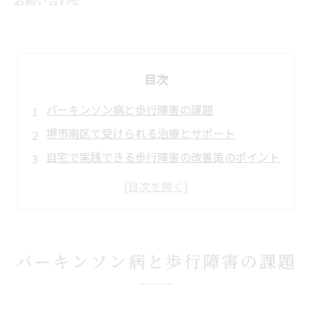
お問い合わせ
目次
パーキンソン病と歩行障害の課題
堺市南区で受けられる治療とサポート
自宅で実践できる歩行障害の改善策のポイント
治療の進化と新たな可能性
まとめ
よくある質問
堺市南区について
パーキンソン病と歩行障害の課題
パーキンソン病の基礎知識
医院概要