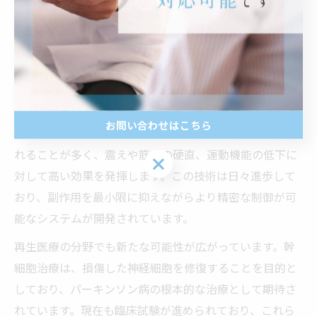
り、患者の症状をより安定的に管理することが可能とな
り、副作用の軽減も期待されています。
外科的治療として、脳深部刺激療法が広く行われるよう
になりました。この方法は、脳の特定部位に電極を埋め
込み、異常な神経活動を抑制することで症状を改善しま
お問い合わせはこちら
す。この治療は薬物療法の効果が不十分な患者に適応さ
れることが多く、震えや筋肉の硬直、運動機能の低下に
お問い合わせはこちら
対して高い効果を発揮します。この技術は日々進歩して
おり、副作用を最小限に抑えながらより精密な制御が可
能なシステムが開発されています。
再生医療の分野でも新たな可能性が広がっています。幹
細胞治療は、損傷した神経細胞を修復することを目的と
しており、パーキンソン病の根本的な治療として期待さ
れています。現在も臨床試験が進められており、これら