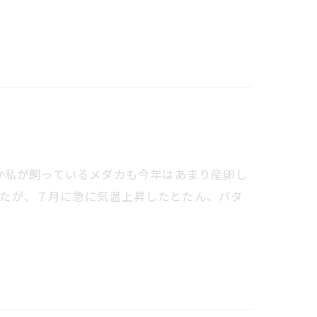
か私が飼っているメダカも今年はあまり産卵し
ましたが、７月に急に気温上昇したとたん、パタ