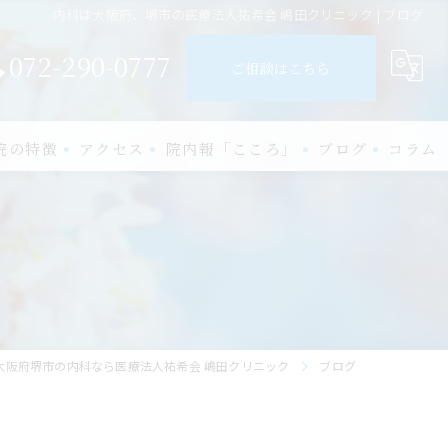
内科は大阪府、堺市の医療法人祐希会 嶋田クリニック | ブログ
072-290-0777
ご相談はこちら
院の特徴
アクセス
院内報「こころ」
ブログ
コラム
経
知症
ーキンソン病
般
大阪府堺市の内科なら医療法人祐希会 嶋田クリニック
ブログ
熱