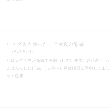
メダカも参った！？今夏の酷暑
2023/09/18
私はメダカを水蓮鉢で外飼いしています。暑さのせい
ませんでした(´;ω;｀)５月～６月は順調に産卵して
ッと産卵…