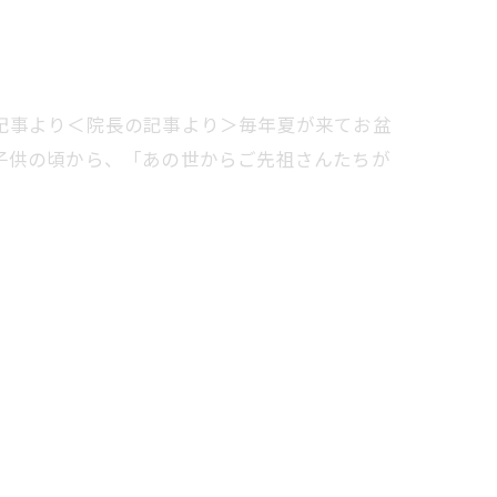
記事より＜院長の記事より＞毎年夏が来てお盆
子供の頃から、「あの世からご先祖さんたちが