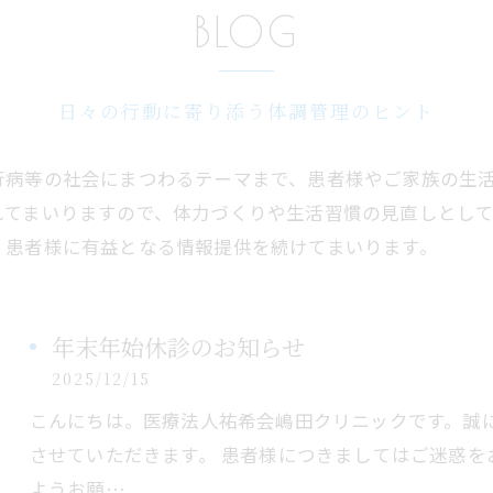
BLOG
日々の行動に寄り添う体調管理のヒント
行病等の社会にまつわるテーマまで、患者様やご家族の生
れてまいりますので、体力づくりや生活習慣の見直しとし
、患者様に有益となる情報提供を続けてまいります。
年末年始休診のお知らせ
2025/12/15
こんにちは。医療法人祐希会嶋田クリニックです。誠
させていただきます。 患者様につきましてはご迷惑
ようお願…