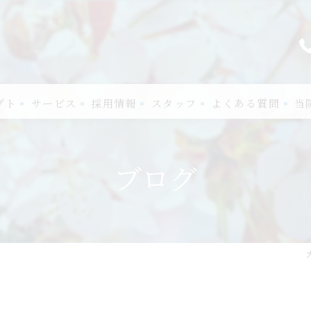
プト
サービス
採用情報
スタッフ
よくある質問
当
口コミ情報
神
ブログ
評判
認
お客様の声
パ
一
発