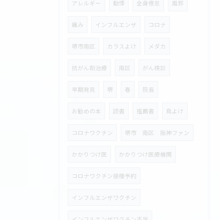
アレルギー
動悸
全身倦怠
風邪
痛み
インフルエンザ
コロナ
堺市南区
カラスよけ
メダカ
抗がん剤治療
南区
がん検診
早期発見
堺
春
院長
お勧めの本
読書
推薦書
鳥よけ
コロナワクチン
堺市 南区 阪神ファン
かかりつけ医
かかりつけ医療機関
コロナワクチン接種予約
インフルエンザワクチン
インフルエンザワクチン不足