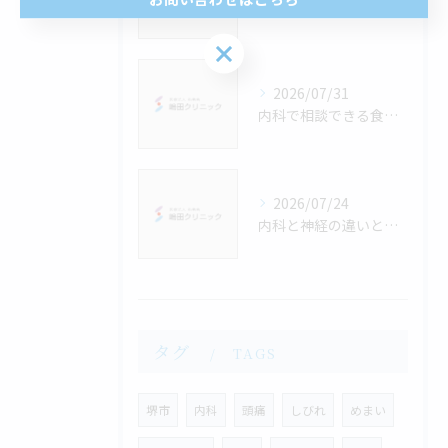
内科で始める脂質管理の基本とLDL・中性脂肪改善のための実践ガイド
お問い合わせはこちら
2026/07/31
内科で相談できる食物繊維活用と大阪府堺市の便通改善サポート方法
2026/07/24
内科と神経の違いと症状別に選ぶ正しい受診ガイド
タグ
TAGS
堺市
内科
頭痛
しびれ
めまい