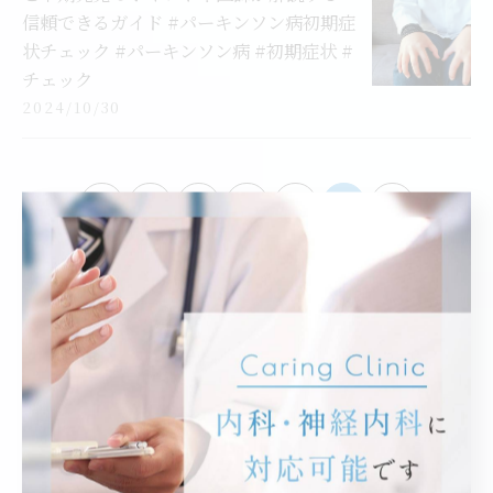
信頼できるガイド #パーキンソン病初期症
状チェック #パーキンソン病 #初期症状 #
チェック
2024/10/30
1
...
5
6
7
8
9
カテゴリー
CATEGORIES
全てのカテゴリー
かかりつけ医
受診の心得