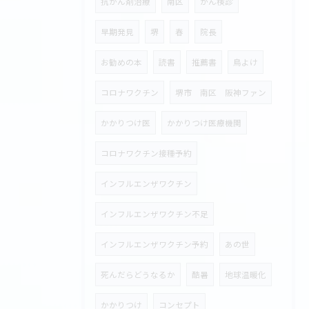
抗がん剤治療
南区
がん検診
早期発見
堺
春
院長
お勧めの本
読書
推薦書
鳥よけ
コロナワクチン
堺市 南区 阪神ファン
かかりつけ医
かかりつけ医療機関
コロナワクチン接種予約
インフルエンザワクチン
インフルエンザワクチン不足
インフルエンザワクチン予約
あの世
死んだらどうなるか
酷暑
地球温暖化
かかりつけ
コンセプト