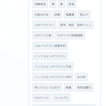
早期発見
堺
春
院長
お勧めの本
読書
推薦書
鳥よけ
コロナワクチン
堺市 南区 阪神ファン
かかりつけ医
かかりつけ医療機関
コロナワクチン接種予約
インフルエンザワクチン
インフルエンザワクチン不足
インフルエンザワクチン予約
あの世
死んだらどうなるか
酷暑
地球温暖化
かかりつけ
コンセプト