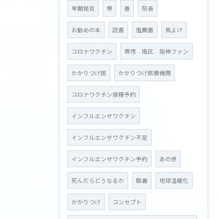
早期発見
堺
春
院長
お勧めの本
読書
推薦書
鳥よけ
コロナワクチン
堺市 南区 阪神ファン
かかりつけ医
かかりつけ医療機関
コロナワクチン接種予約
インフルエンザワクチン
インフルエンザワクチン不足
インフルエンザワクチン予約
あの世
死んだらどうなるか
酷暑
地球温暖化
かかりつけ
コンセプト