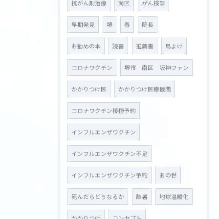
抗がん剤治療
南区
がん検診
早期発見
堺
春
院長
お勧めの本
読書
推薦書
鳥よけ
コロナワクチン
堺市 南区 阪神ファン
かかりつけ医
かかりつけ医療機関
コロナワクチン接種予約
インフルエンザワクチン
インフルエンザワクチン不足
インフルエンザワクチン予約
あの世
死んだらどうなるか
酷暑
地球温暖化
かかりつけ
コンセプト