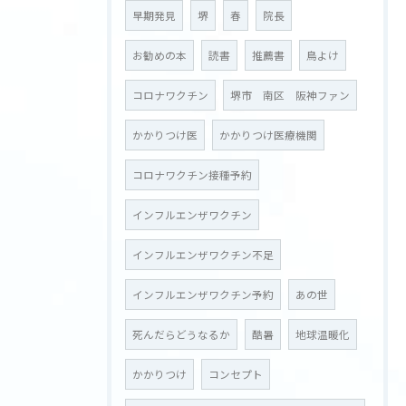
早期発見
堺
春
院長
お勧めの本
読書
推薦書
鳥よけ
コロナワクチン
堺市 南区 阪神ファン
かかりつけ医
かかりつけ医療機関
コロナワクチン接種予約
インフルエンザワクチン
インフルエンザワクチン不足
インフルエンザワクチン予約
あの世
死んだらどうなるか
酷暑
地球温暖化
かかりつけ
コンセプト