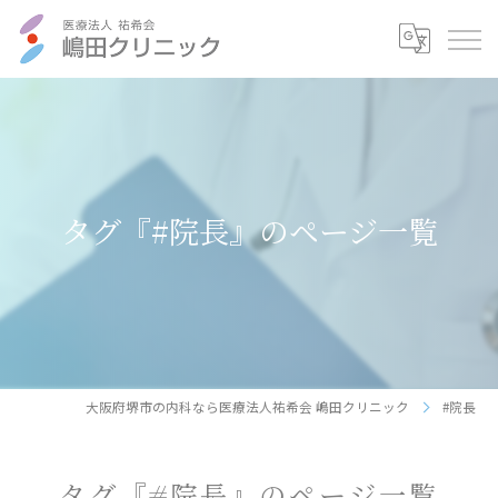
タグ『#院長』のページ一覧
大阪府堺市の内科なら医療法人祐希会 嶋田クリニック
#院長
タグ『#院長』のページ一覧