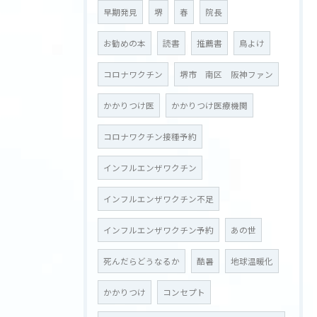
早期発見
堺
春
院長
お勧めの本
読書
推薦書
鳥よけ
コロナワクチン
堺市 南区 阪神ファン
かかりつけ医
かかりつけ医療機関
コロナワクチン接種予約
インフルエンザワクチン
インフルエンザワクチン不足
インフルエンザワクチン予約
あの世
死んだらどうなるか
酷暑
地球温暖化
かかりつけ
コンセプト