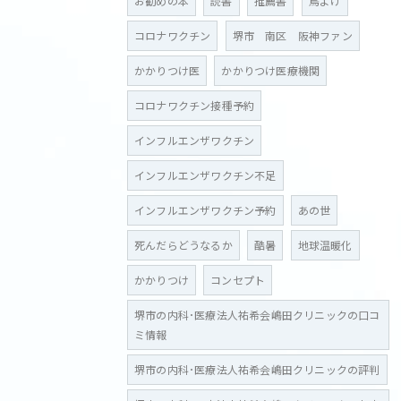
お勧めの本
読書
推薦書
鳥よけ
コロナワクチン
堺市 南区 阪神ファン
かかりつけ医
かかりつけ医療機関
コロナワクチン接種予約
インフルエンザワクチン
インフルエンザワクチン不足
インフルエンザワクチン予約
あの世
死んだらどうなるか
酷暑
地球温暖化
かかりつけ
コンセプト
堺市の内科･医療法人祐希会嶋田クリニックの口コ
ミ情報
堺市の内科･医療法人祐希会嶋田クリニックの評判