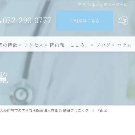
タグ『#南区』のページ一覧
072-290-0777
ご相談はこちら
院の特徴
アクセス
院内報「こころ」
ブログ
コラム
経
覧
知症
ーキンソン病
般
大阪府堺市の内科なら医療法人祐希会 嶋田クリニック
#南区
熱