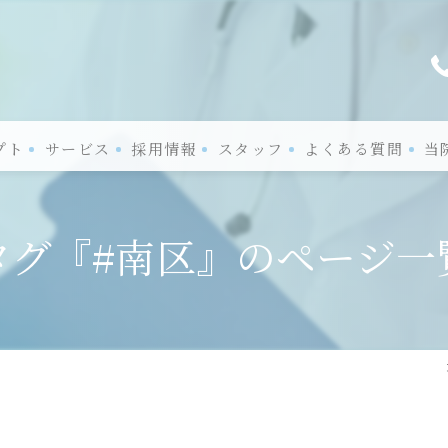
プト
サービス
採用情報
スタッフ
よくある質問
当
口コミ情報
神
タグ『#南区』のページ一
評判
認
お客様の声
パ
一
発